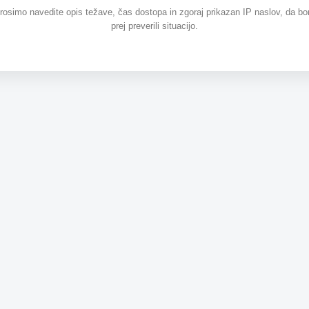
prosimo navedite opis težave, čas dostopa in zgoraj prikazan IP naslov, da b
prej preverili situacijo.