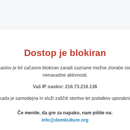
Dostop je blokiran
naslov je bil začasno blokiran zaradi zaznane možne zlorabe sis
nenavadne aktivnosti.
Vaš IP naslov: 216.73.216.136
kada je samodejna in služi zaščiti storitve ter podatkov uporabni
Če menite, da gre za napako, nam pišite na:
info@domkulture.org