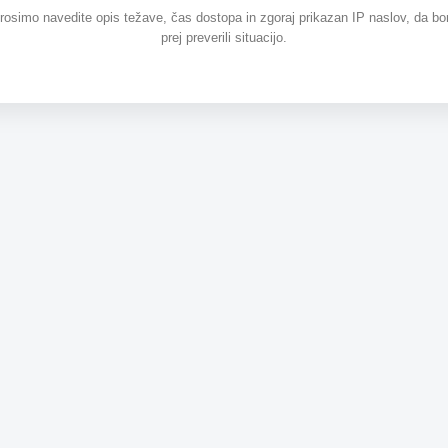
prosimo navedite opis težave, čas dostopa in zgoraj prikazan IP naslov, da b
prej preverili situacijo.