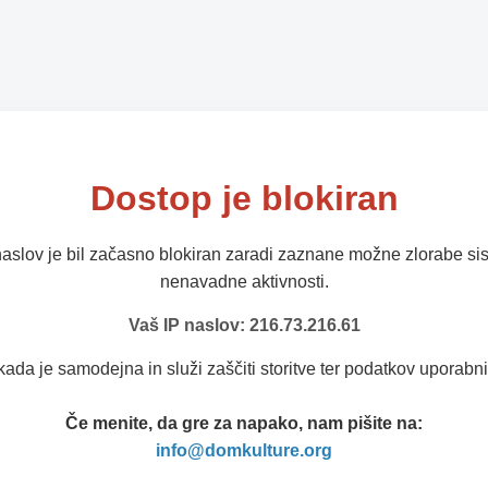
Dostop je blokiran
naslov je bil začasno blokiran zaradi zaznane možne zlorabe sis
nenavadne aktivnosti.
Vaš IP naslov: 216.73.216.61
kada je samodejna in služi zaščiti storitve ter podatkov uporabni
Če menite, da gre za napako, nam pišite na:
info@domkulture.org