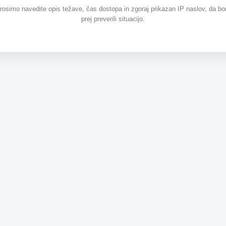
prosimo navedite opis težave, čas dostopa in zgoraj prikazan IP naslov, da b
prej preverili situacijo.