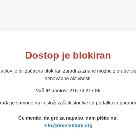
Dostop je blokiran
naslov je bil začasno blokiran zaradi zaznane možne zlorabe sis
nenavadne aktivnosti.
Vaš IP naslov: 216.73.217.86
kada je samodejna in služi zaščiti storitve ter podatkov uporabni
Če menite, da gre za napako, nam pišite na:
info@domkulture.org