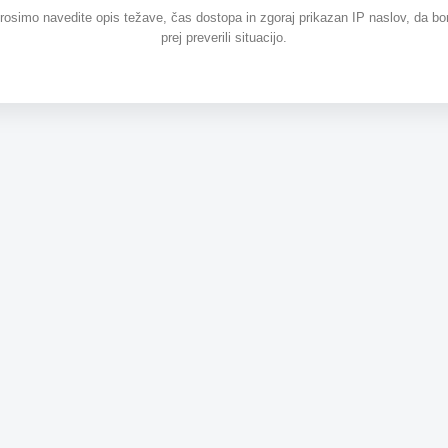
prosimo navedite opis težave, čas dostopa in zgoraj prikazan IP naslov, da b
prej preverili situacijo.