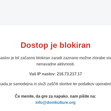
Dostop je blokiran
naslov je bil začasno blokiran zaradi zaznane možne zlorabe sis
nenavadne aktivnosti.
Vaš IP naslov: 216.73.217.17
kada je samodejna in služi zaščiti storitve ter podatkov uporabni
Če menite, da gre za napako, nam pišite na:
info@domkulture.org