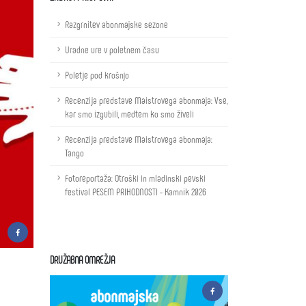
Razgrnitev abonmajske sezone
Uradne ure v poletnem času
Poletje pod krošnjo
Recenzija predstave Maistrovega abonmaja: Vse,
kar smo izgubili, medtem ko smo živeli
Recenzija predstave Maistrovega abonmaja:
Tango
Fotoreportaža: Otroški in mladinski pevski
festival PESEM PRIHODNOSTI - Kamnik 2026
DRUŽABNA OMREŽJA