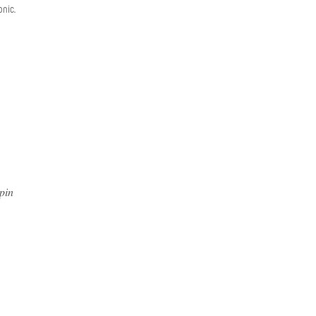
pnic.
𝑝𝑖𝑛