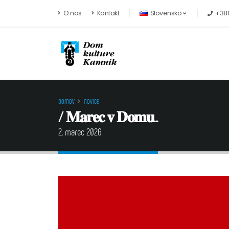
Preskoči na vsebino
O nas
Kontakt
Slovensko
+386
DOMOV
NOVICE
/ 𝐌𝐚𝐫𝐞𝐜 𝐯 𝐃𝐨𝐦𝐮...
2. marec 2026