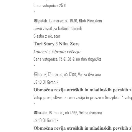
Cena vstopnice: 25 €
*
📆petek, 13. marec, ob 19.30, Klub Kino dom
Javni zavod za kulturo Kamnik
Glasba z okusom
𝐓𝐨𝐫𝐢 𝐒𝐭𝐨𝐫𝐲 & 𝐍𝐢𝐤𝐚 𝐙𝐨𝐫𝐞
𝑘𝑜𝑛𝑐𝑒𝑟𝑡 𝑧 𝑖𝑧𝑏𝑟𝑎𝑛𝑜 𝑣𝑒𝑐̌𝑒𝑟𝑗𝑜
Cena vstopnice: 15 €, 20 € na dan dogodka
*
📆torek, 17. marec, ob 17.00, Velika dvorana
JSKD OI Kamnik
𝐎𝐛𝐦𝐨𝐜̌𝐧𝐚 𝐫𝐞𝐯𝐢𝐣𝐚 𝐨𝐭𝐫𝐨𝐬̌𝐤𝐢𝐡 𝐢𝐧 𝐦𝐥𝐚𝐝𝐢𝐧𝐬𝐤𝐢𝐡 𝐩𝐞𝐯𝐬𝐤𝐢𝐡 
Vstop prost, obvezna rezervacija in prevzem brezplačnih vsto
*
📆sreda, 18. marec, ob 17.00, Velika dvorana
JSKD OI Kamnik
𝐎𝐛𝐦𝐨𝐜̌𝐧𝐚 𝐫𝐞𝐯𝐢𝐣𝐚 𝐨𝐭𝐫𝐨𝐬̌𝐤𝐢𝐡 𝐢𝐧 𝐦𝐥𝐚𝐝𝐢𝐧𝐬𝐤𝐢𝐡 𝐩𝐞𝐯𝐬𝐤𝐢𝐡 