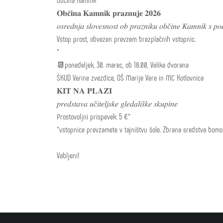
𝐎𝐛𝐜̌𝐢𝐧𝐚 𝐊𝐚𝐦𝐧𝐢𝐤 𝐩𝐫𝐚𝐳𝐧𝐮𝐣𝐞 𝟐𝟎𝟐𝟔
𝑜𝑠𝑟𝑒𝑑𝑛𝑗𝑎 𝑠𝑙𝑜𝑣𝑒𝑠𝑛𝑜𝑠𝑡 𝑜𝑏 𝑝𝑟𝑎𝑧𝑛𝑖𝑘𝑢 𝑜𝑏𝑐̌𝑖𝑛𝑒 𝐾𝑎𝑚𝑛𝑖𝑘 𝑠 𝑝𝑜𝑑
Vstop prost, obvezen prevzem brezplačnih vstopnic.
*
📆ponedeljek, 30. marec, ob 18.00, Velika dvorana
ŠKUD Verine zvezdice, OŠ Marije Vere in MC Kotlovnica
𝐊𝐈𝐓 𝐍𝐀 𝐏𝐋𝐀𝐙̌𝐈
𝑝𝑟𝑒𝑑𝑠𝑡𝑎𝑣𝑎 𝑢𝑐̌𝑖𝑡𝑒𝑙𝑗𝑠𝑘𝑒 𝑔𝑙𝑒𝑑𝑎𝑙𝑖𝑠̌𝑘𝑒 𝑠𝑘𝑢𝑝𝑖𝑛𝑒
Prostovoljni prispevek: 5 €*
*vstopnice prevzamete v tajništvu šole. Zbrana sredstva bom
Vabljeni!