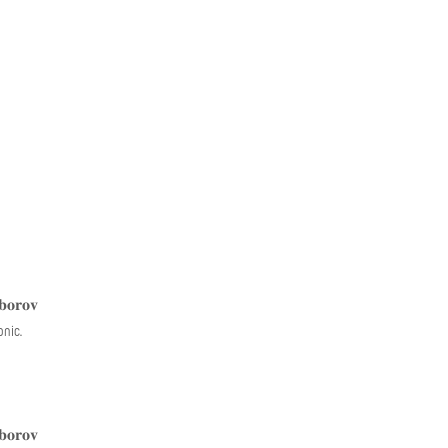
𝐛𝐨𝐫𝐨𝐯
pnic.
𝐛𝐨𝐫𝐨𝐯