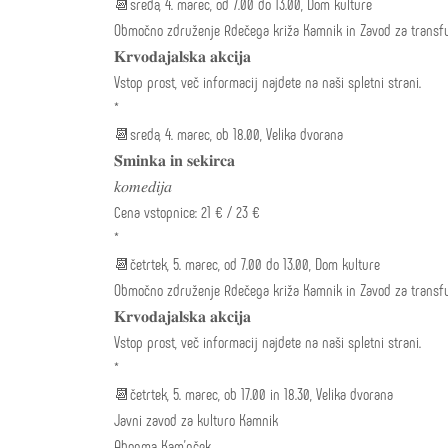
📆sreda, 4. marec, od 7.00 do 13.00, Dom kulture
Območno združenje Rdečega križa Kamnik in Zavod za transfu
𝐊𝐫𝐯𝐨𝐝𝐚𝐣𝐚𝐥𝐬𝐤𝐚 𝐚𝐤𝐜𝐢𝐣𝐚
Vstop prost, več informacij najdete na naši spletni strani.
*
📆sreda, 4. marec, ob 18.00, Velika dvorana
𝐒̌𝐦𝐢𝐧𝐤𝐚 𝐢𝐧 𝐬𝐞𝐤𝐢𝐫𝐜𝐚
𝑘𝑜𝑚𝑒𝑑𝑖𝑗𝑎
Cena vstopnice: 21 € / 23 €
*
📆četrtek, 5. marec, od 7.00 do 13.00, Dom kulture
Območno združenje Rdečega križa Kamnik in Zavod za transfu
𝐊𝐫𝐯𝐨𝐝𝐚𝐣𝐚𝐥𝐬𝐤𝐚 𝐚𝐤𝐜𝐢𝐣𝐚
Vstop prost, več informacij najdete na naši spletni strani.
*
📆četrtek, 5. marec, ob 17.00 in 18.30, Velika dvorana
Javni zavod za kulturo Kamnik
Abonma Kam'nček