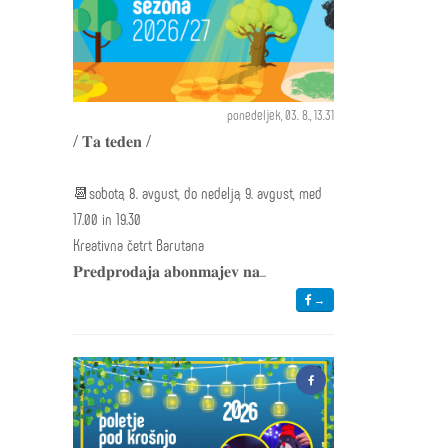
ponedeljek, 03. 8., 13.31
/ 𝐓𝐚 𝐭𝐞𝐝𝐞𝐧 /
📆sobota, 8. avgust, do nedelja, 9. avgust, med
17.00 in 19.30
Kreativna četrt Barutana
𝐏𝐫𝐞𝐝𝐩𝐫𝐨𝐝𝐚𝐣𝐚 𝐚𝐛𝐨𝐧𝐦𝐚𝐣𝐞𝐯 𝐧𝐚...
→