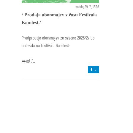
sreda, 29. 7., 12.00
/ 𝐏𝐫𝐨𝐝𝐚𝐣𝐚 𝐚𝐛𝐨𝐧𝐦𝐚𝐣𝐞𝐯 𝐯 𝐜̌𝐚𝐬𝐮 𝐅𝐞𝐬𝐭𝐢𝐯𝐚𝐥𝐚
𝐊𝐚𝐦𝐟𝐞𝐬𝐭 /
Predprodaja abonmajev za sezono 2026/27 bo
potekala na festivalu Kamfest:
➡️od 7....
→