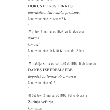
𝐇𝐎𝐊𝐔𝐒 𝐏𝐎𝐊𝐔𝐒 𝐂𝐈𝐑𝐊𝐔𝐒
𝑖𝑛𝑡𝑒𝑟𝑎𝑘𝑡𝑖𝑣𝑛𝑎 𝑐̌𝑎𝑟𝑜𝑣𝑛𝑖𝑠̌𝑘𝑎 𝑝𝑟𝑒𝑑𝑠𝑡𝑎𝑣𝑎
Cena vstopnice, za izven: 7 €
*
📆petek, 6. marec, ob 19.30, Velika dvorana
𝐍𝐨𝐫𝐞𝐢𝐚
𝑘𝑜𝑛𝑐𝑒𝑟𝑡
Cena vstopnice: 15 €, 10 € otroci do 12. leta
*
📆nedelja, 8. marec, od 16.00 do 19.00, Klub Kino dom
𝐃𝐀𝐍𝐄𝐒 𝐈𝐙𝐁𝐄𝐑𝐄𝐌 𝐒𝐄𝐁𝐄
𝑑𝑜𝑔𝑜𝑑𝑒𝑘 𝑧𝑎 𝑧̌𝑒𝑛𝑠𝑘𝑒 𝑜𝑏 8. 𝑚𝑎𝑟𝑐𝑢
Cena vstopnice: 40 €
*
📆četrtek, 12. marec, ob 19.00, Velika dvorana
𝐙𝐚𝐝𝐧𝐣𝐚 𝐯𝐞𝐜̌𝐞𝐫𝐣𝐚
𝑘𝑜𝑚𝑒𝑑𝑖𝑗𝑎