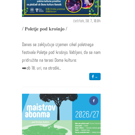
četrtek, 30. 7., 10.04
/ 𝐏𝐨𝐥𝐞𝐭𝐣𝐞 𝐩𝐨𝐝 𝐤𝐫𝐨𝐬̌𝐧𝐣𝐨 /
Danes se zaključuje izjemen cikel poletnega
festivala Poletje pod krošnjo. Vabljeni, da se nam
pridružite na terasi Doma kulture:
➡️ob 18. uri, na otroški...
→