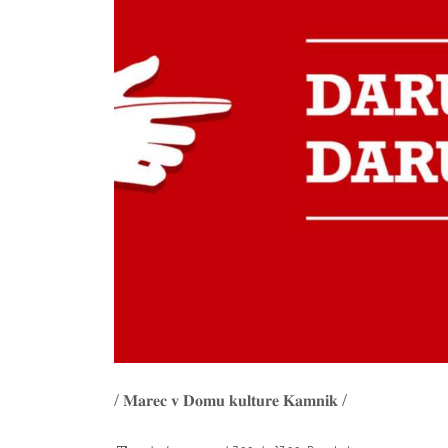
/ 𝐌𝐚𝐫𝐞𝐜 𝐯 𝐃𝐨𝐦𝐮 𝐤𝐮𝐥𝐭𝐮𝐫𝐞 𝐊𝐚𝐦𝐧𝐢𝐤 /