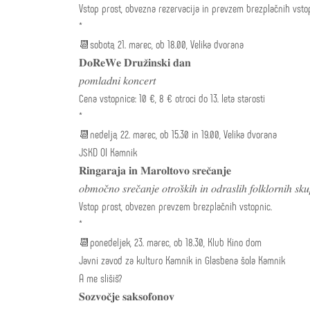
Vstop prost, obvezna rezervacija in prevzem brezplačnih vsto
*
📆sobota, 21. marec, ob 18.00, Velika dvorana
𝐃𝐨𝐑𝐞𝐖𝐞 𝐃𝐫𝐮𝐳̌𝐢𝐧𝐬𝐤𝐢 𝐝𝐚𝐧
𝑝𝑜𝑚𝑙𝑎𝑑𝑛𝑖 𝑘𝑜𝑛𝑐𝑒𝑟𝑡
Cena vstopnice: 10 €, 8 € otroci do 13. leta starosti
*
📆nedelja, 22. marec, ob 15.30 in 19.00, Velika dvorana
JSKD OI Kamnik
𝐑𝐢𝐧𝐠𝐚𝐫𝐚𝐣𝐚 𝐢𝐧 𝐌𝐚𝐫𝐨𝐥𝐭𝐨𝐯𝐨 𝐬𝐫𝐞𝐜̌𝐚𝐧𝐣𝐞
𝑜𝑏𝑚𝑜𝑐̌𝑛𝑜 𝑠𝑟𝑒𝑐̌𝑎𝑛𝑗𝑒 𝑜𝑡𝑟𝑜𝑠̌𝑘𝑖ℎ 𝑖𝑛 𝑜𝑑𝑟𝑎𝑠𝑙𝑖ℎ 𝑓𝑜𝑙𝑘𝑙𝑜𝑟𝑛𝑖ℎ 𝑠𝑘𝑢
Vstop prost, obvezen prevzem brezplačnih vstopnic.
*
📆ponedeljek, 23. marec, ob 18.30, Klub Kino dom
Javni zavod za kulturo Kamnik in Glasbena šola Kamnik
A me slišiš?
𝐒𝐨𝐳𝐯𝐨𝐜̌𝐣𝐞 𝐬𝐚𝐤𝐬𝐨𝐟𝐨𝐧𝐨𝐯