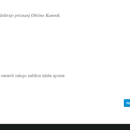
𝑒𝑙𝑖𝑡𝑣𝑖𝑗𝑜 𝑝𝑟𝑖𝑧𝑛𝑎𝑛𝑗 𝑂𝑏𝑐̌𝑖𝑛𝑒 𝐾𝑎𝑚𝑛𝑖𝑘
o namenili nakupu sodobne šolske opreme.
PR