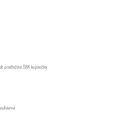
ob predložitvi ŠKK kupončka
𝑒𝑑𝑠𝑡𝑎𝑣𝑎