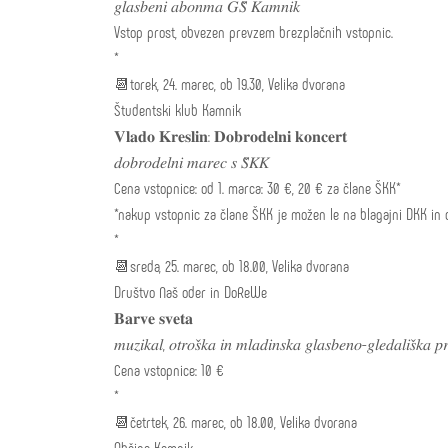
𝑔𝑙𝑎𝑠𝑏𝑒𝑛𝑖 𝑎𝑏𝑜𝑛𝑚𝑎 𝐺𝑆̌ 𝐾𝑎𝑚𝑛𝑖𝑘
Vstop prost, obvezen prevzem brezplačnih vstopnic.
*
📆torek, 24. marec, ob 19.30, Velika dvorana
Študentski klub Kamnik
𝐕𝐥𝐚𝐝𝐨 𝐊𝐫𝐞𝐬𝐥𝐢𝐧: 𝐃𝐨𝐛𝐫𝐨𝐝𝐞𝐥𝐧𝐢 𝐤𝐨𝐧𝐜𝐞𝐫𝐭
𝑑𝑜𝑏𝑟𝑜𝑑𝑒𝑙𝑛𝑖 𝑚𝑎𝑟𝑒𝑐 𝑠 𝑆̌𝐾𝐾
Cena vstopnice: od 1. marca: 30 €, 20 € za člane ŠKK*
*nakup vstopnic za člane ŠKK je možen le na blagajni DKK in 
*
📆sreda, 25. marec, ob 18.00, Velika dvorana
Društvo Naš oder in DoReWe
𝐁𝐚𝐫𝐯𝐞 𝐬𝐯𝐞𝐭𝐚
𝑚𝑢𝑧𝑖𝑘𝑎𝑙, 𝑜𝑡𝑟𝑜𝑠̌𝑘𝑎 𝑖𝑛 𝑚𝑙𝑎𝑑𝑖𝑛𝑠𝑘𝑎 𝑔𝑙𝑎𝑠𝑏𝑒𝑛𝑜-𝑔𝑙𝑒𝑑𝑎𝑙𝑖𝑠̌𝑘𝑎 𝑝
Cena vstopnice: 10 €
*
📆četrtek, 26. marec, ob 18.00, Velika dvorana
Občina Kamnik