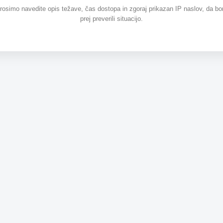
prosimo navedite opis težave, čas dostopa in zgoraj prikazan IP naslov, da b
prej preverili situacijo.