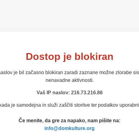
Dostop je blokiran
naslov je bil začasno blokiran zaradi zaznane možne zlorabe sis
nenavadne aktivnosti.
Vaš IP naslov: 216.73.216.86
kada je samodejna in služi zaščiti storitve ter podatkov uporabni
Če menite, da gre za napako, nam pišite na:
info@domkulture.org