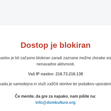
Dostop je blokiran
naslov je bil začasno blokiran zaradi zaznane možne zlorabe sis
nenavadne aktivnosti.
Vaš IP naslov: 216.73.216.138
kada je samodejna in služi zaščiti storitve ter podatkov uporabni
Če menite, da gre za napako, nam pišite na:
info@domkulture.org