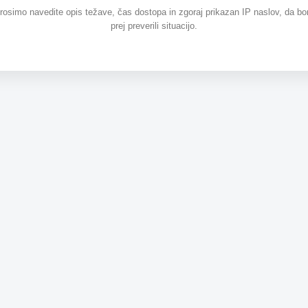
prosimo navedite opis težave, čas dostopa in zgoraj prikazan IP naslov, da b
prej preverili situacijo.