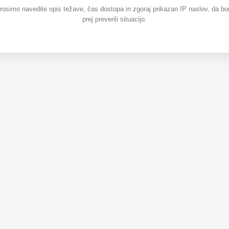
prosimo navedite opis težave, čas dostopa in zgoraj prikazan IP naslov, da b
prej preverili situacijo.