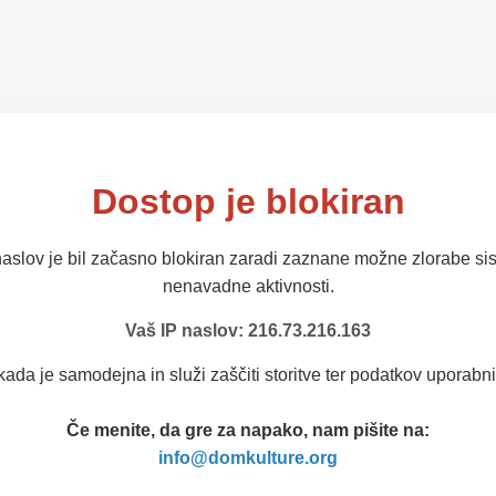
Dostop je blokiran
naslov je bil začasno blokiran zaradi zaznane možne zlorabe sis
nenavadne aktivnosti.
Vaš IP naslov: 216.73.216.163
kada je samodejna in služi zaščiti storitve ter podatkov uporabni
Če menite, da gre za napako, nam pišite na:
info@domkulture.org