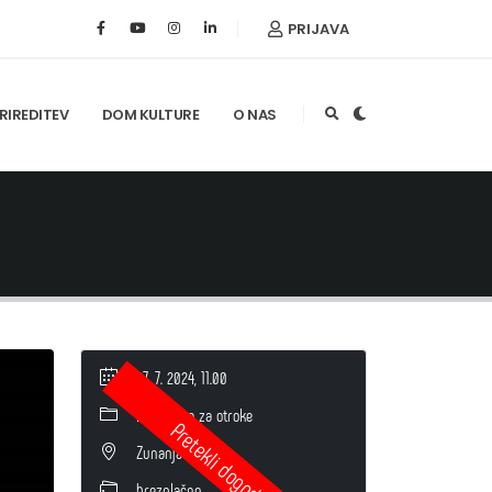
PRIJAVA
RIREDITEV
DOM KULTURE
O NAS
27. 7. 2024, 11.00
Predstava za otroke
Zunanja lokacija
brezplačno