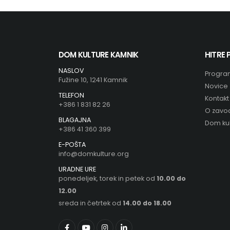
DOM KULTURE KAMNIK
HITRE
NASLOV
Progra
Fužine 10, 1241 Kamnik
Novice
TELEFON
Kontakt
+386 1 831 82 26
O zavo
BLAGAJNA
Dom kul
+386 41 360 399
E-POŠTA
info@domkulture.org
URADNE URE
ponedeljek, torek in petek od
10.00 do
12.00
sreda in četrtek od
14.00 do 18.00