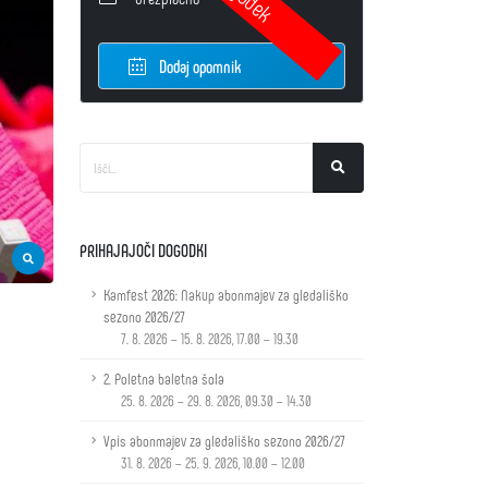
Dodaj opomnik
PRIHAJAJOČI DOGODKI
Kamfest 2026: Nakup abonmajev za gledališko
sezono 2026/27
7. 8. 2026 – 15. 8. 2026, 17.00 – 19.30
2. Poletna baletna šola
25. 8. 2026 – 29. 8. 2026, 09.30 – 14.30
Vpis abonmajev za gledališko sezono 2026/27
31. 8. 2026 – 25. 9. 2026, 10.00 – 12.00