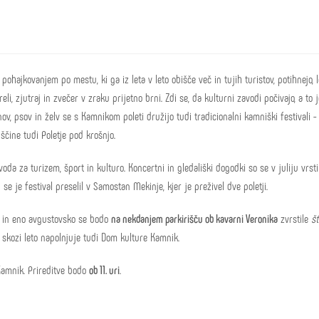
hajkovanjem po mestu, ki ga iz leta v leto obišče več in tujih turistov, potihnejo, l
li, zjutraj in zvečer v zraku prijetno brni. Zdi se, da kulturni zavodi počivajo, a to j
nov, psov in želv se s Kamnikom poleti družijo tudi tradicionalni kamniški festivali 
iščine tudi Poletje pod krošnjo.
voda za turizem, šport in kulturo. Koncertni in gledališki dogodki so se v juliju vrsti
e je festival preselil v Samostan Mekinje, kjer je preživel dve poletji.
ote in eno avgustovsko se bodo
na nekdanjem parkirišču ob kavarni Veronika
zvrstile
št
 skozi leto napolnjuje tudi Dom kulture Kamnik.
Kamnik. Prireditve bodo
ob 11. uri
.