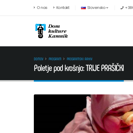
Preskoči na vsebino
O nas
Kontakt
Slovensko
+386
DOMOV
PROGRAM
PROGRAMSKI ARHIV
Poletje pod krošnjo: TRIJE PRAŠIČKI