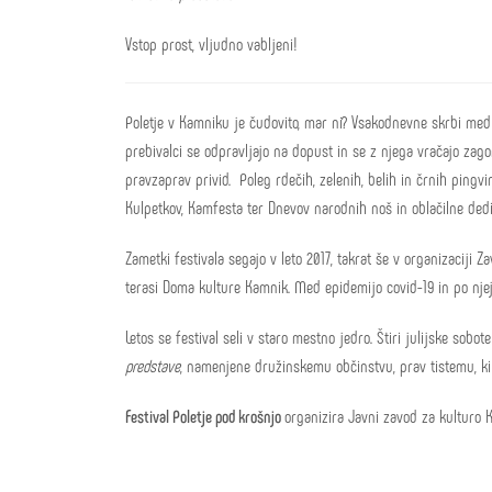
Vstop prost, vljudno vabljeni!
Poletje v Kamniku je čudovito, mar ni? Vsakodnevne skrbi med po
prebivalci se odpravljajo na dopust in se z njega vračajo zagore
pravzaprav privid. Poleg rdečih, zelenih, belih in črnih pingvi
Kulpetkov, Kamfesta ter Dnevov narodnih noš in oblačilne ded
Zametki festivala segajo v leto 2017, takrat še v organizaciji Za
terasi Doma kulture Kamnik. Med epidemijo covid-19 in po njej s
Letos se festival seli v staro mestno jedro. Štiri julijske sob
predstave
, namenjene družinskemu občinstvu, prav tistemu, ki
Festival Poletje pod krošnjo
organizira Javni zavod za kulturo 