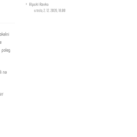
Alpski Ranko
sreda, 2. 12. 2026, 18.00
okalni
e
- poleg
li na
iri