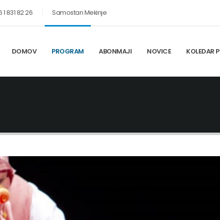
 1 831 82 26
Samostan Mekinje
DOMOV
PROGRAM
ABONMAJI
NOVICE
KOLEDAR P