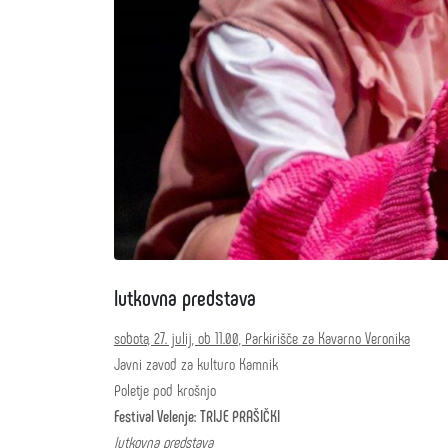
lutkovna predstava
sobota, 27. julij, ob 11.00, Parkirišče za Kavarno Veronika
Javni zavod za kulturo Kamnik
Poletje pod krošnjo
Festival Velenje: TRIJE PRAŠIČKI
lutkovna predstava