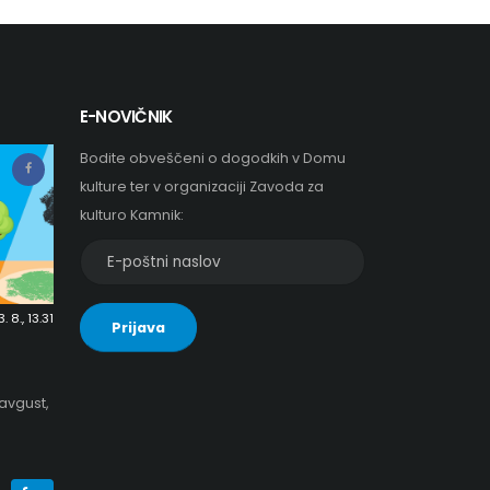
E-NOVIČNIK
Bodite obveščeni o dogodkih v Domu
kulture ter v organizaciji Zavoda za
kulturo Kamnik:
E-
poštni
naslov
 8., 13.31
Prijava
za
e-
novičnik
 avgust,