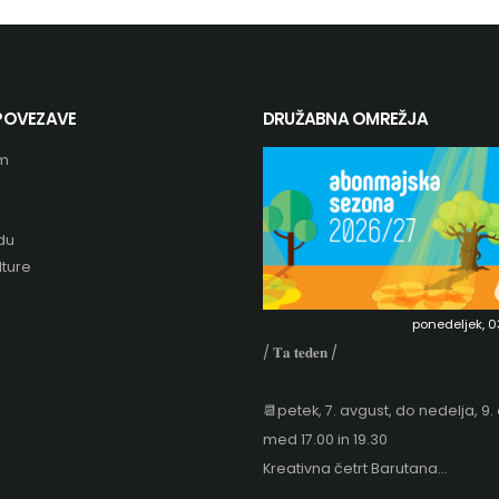
 POVEZAVE
DRUŽABNA OMREŽJA
m
du
ture
ponedeljek, 03.
/ 𝐓𝐚 𝐭𝐞𝐝𝐞𝐧 /
📆petek, 7. avgust, do nedelja, 9.
med 17.00 in 19.30
Kreativna četrt Barutana...