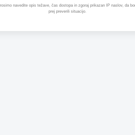
prosimo navedite opis težave, čas dostopa in zgoraj prikazan IP naslov, da b
prej preverili situacijo.