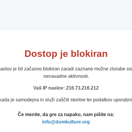
Dostop je blokiran
naslov je bil začasno blokiran zaradi zaznane možne zlorabe sis
nenavadne aktivnosti.
Vaš IP naslov: 216.73.216.212
kada je samodejna in služi zaščiti storitve ter podatkov uporabni
Če menite, da gre za napako, nam pišite na:
info@domkulture.org