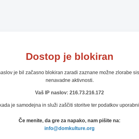
Dostop je blokiran
naslov je bil začasno blokiran zaradi zaznane možne zlorabe sis
nenavadne aktivnosti.
Vaš IP naslov: 216.73.216.172
kada je samodejna in služi zaščiti storitve ter podatkov uporabni
Če menite, da gre za napako, nam pišite na:
info@domkulture.org