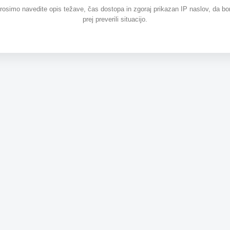
prosimo navedite opis težave, čas dostopa in zgoraj prikazan IP naslov, da b
prej preverili situacijo.