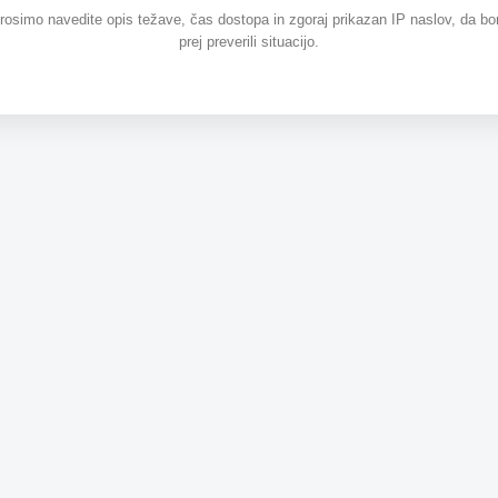
prosimo navedite opis težave, čas dostopa in zgoraj prikazan IP naslov, da b
prej preverili situacijo.