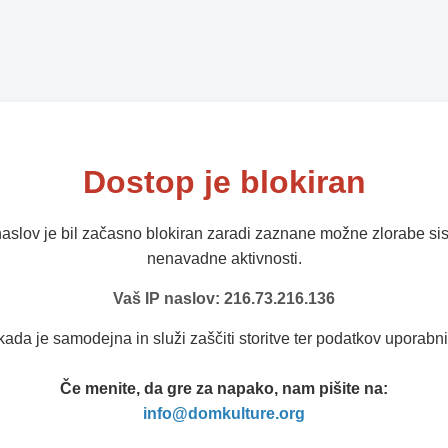
Dostop je blokiran
naslov je bil začasno blokiran zaradi zaznane možne zlorabe sis
nenavadne aktivnosti.
Vaš IP naslov: 216.73.216.136
kada je samodejna in služi zaščiti storitve ter podatkov uporabni
Če menite, da gre za napako, nam pišite na:
info@domkulture.org