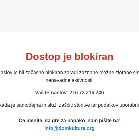
Dostop je blokiran
naslov je bil začasno blokiran zaradi zaznane možne zlorabe sis
nenavadne aktivnosti.
Vaš IP naslov: 216.73.216.246
kada je samodejna in služi zaščiti storitve ter podatkov uporabni
Če menite, da gre za napako, nam pišite na:
info@domkulture.org