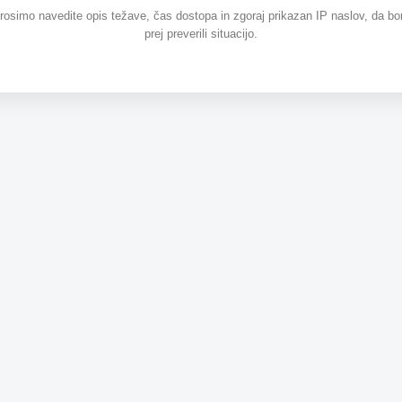
prosimo navedite opis težave, čas dostopa in zgoraj prikazan IP naslov, da b
prej preverili situacijo.