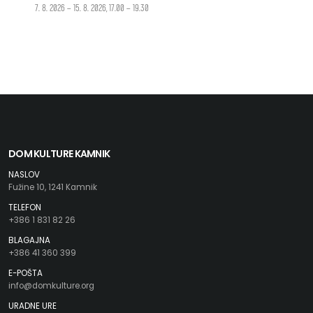
7. 8. 2026 – 15. 8. 2026, 17.00 – 19.30
DOM KULTURE KAMNIK
NASLOV
Fužine 10, 1241 Kamnik
TELEFON
+386 1 831 82 26
BLAGAJNA
+386 41 360 399
E-POŠTA
info@domkulture.org
URADNE URE