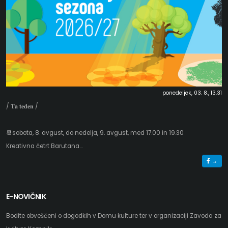
ponedeljek, 03. 8., 13.31
/ 𝐓𝐚 𝐭𝐞𝐝𝐞𝐧 /
📆sobota, 8. avgust, do nedelja, 9. avgust, med 17.00 in 19.30
Kreativna četrt Barutana...
→
E-NOVIČNIK
Bodite obveščeni o dogodkih v Domu kulture ter v organizaciji Zavoda za