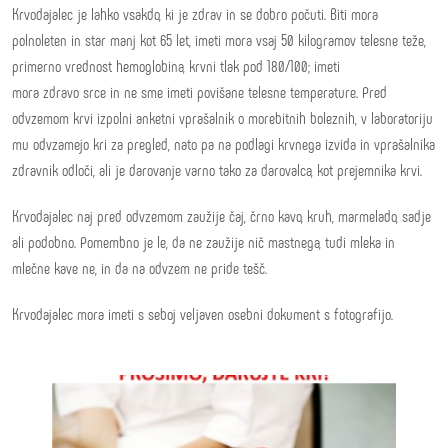
Krvodajalec je lahko vsakdo, ki je zdrav in se dobro počuti. Biti mora
polnoleten in star manj kot 65 let, imeti mora vsaj 50 kilogramov telesne teže,
primerno vrednost hemoglobina, krvni tlak pod 180/100; imeti
mora zdravo srce in ne sme imeti povišane telesne temperature. Pred
odvzemom krvi izpolni anketni vprašalnik o morebitnih boleznih, v laboratoriju
mu odvzamejo kri za pregled, nato pa na podlagi krvnega izvida in vprašalnika
zdravnik odloči, ali je darovanje varno tako za darovalca, kot prejemnika krvi.
Krvodajalec naj pred odvzemom zaužije čaj, črno kavo, kruh, marmelado, sadje
ali podobno. Pomembno je le, da ne zaužije nič mastnega, tudi mleka in
mlečne kave ne, in da na odvzem ne pride tešč.
Krvodajalec mora imeti s seboj veljaven osebni dokument s fotografijo.