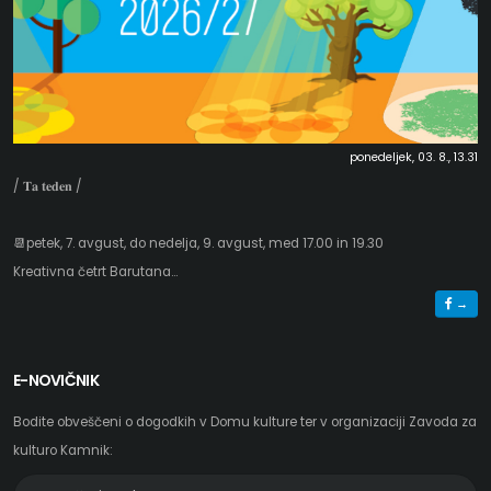
ponedeljek, 03. 8., 13.31
/ 𝐓𝐚 𝐭𝐞𝐝𝐞𝐧 /
📆petek, 7. avgust, do nedelja, 9. avgust, med 17.00 in 19.30
Kreativna četrt Barutana...
→
E-NOVIČNIK
Bodite obveščeni o dogodkih v Domu kulture ter v organizaciji Zavoda za
kulturo Kamnik:
E-