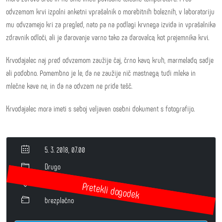
odvzemom krvi izpolni anketni vprašalnik o morebitnih boleznih, v laboratoriju
mu odvzamejo kri za pregled, nato pa na podlagi krvnega izvida in vprašalnika
zdravnik odloči, ali je darovanje varno tako za darovalca, kot prejemnika krvi.
Krvodajalec naj pred odvzemom zaužije čaj, črno kavo, kruh, marmelado, sadje
ali podobno. Pomembno je le, da ne zaužije nič mastnega, tudi mleka in
mlečne kave ne, in da na odvzem ne pride tešč.
Krvodajalec mora imeti s seboj veljaven osebni dokument s fotografijo.
5. 3. 2018, 07.00
Drugo
Velika dvorana
brezplačno