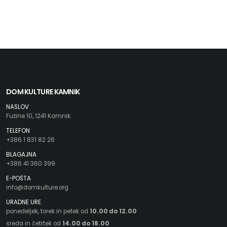
DOM KULTURE KAMNIK
NASLOV
Fužine 10, 1241 Kamnik
TELEFON
+386 1 831 82 26
BLAGAJNA
+386 41 360 399
E-POŠTA
info@domkulture.org
URADNE URE
ponedeljek, torek in petek od
10.00 do 12.00
sreda in četrtek od
14.00 do 18.00