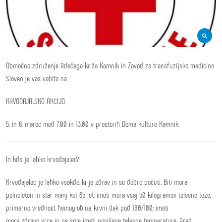
Območno združenje Rdečega križa Kamnik in Zavod za transfuzijsko medicino
Slovenije vas vabita na
KRVODAJALSKO AKCIJO.
5. in 6. marec med 7.00 in 13.00 v prostorih Doma kulture Kamnik.
In kdo je lahko krvodajalec?
Krvodajalec je lahko vsakdo, ki je zdrav in se dobro počuti. Biti mora
polnoleten in star manj kot 65 let, imeti mora vsaj 50 kilogramov telesne teže,
primerno vrednost hemoglobina, krvni tlak pod 180/100; imeti
mora zdravo srce in ne sme imeti povišane telesne temperature. Pred