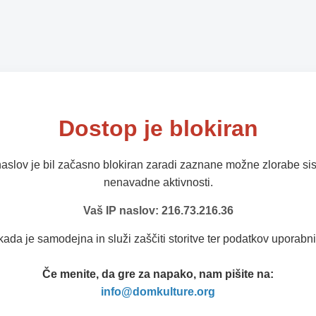
Dostop je blokiran
naslov je bil začasno blokiran zaradi zaznane možne zlorabe sis
nenavadne aktivnosti.
Vaš IP naslov: 216.73.216.36
kada je samodejna in služi zaščiti storitve ter podatkov uporabni
Če menite, da gre za napako, nam pišite na:
info@domkulture.org