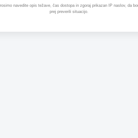
prosimo navedite opis težave, čas dostopa in zgoraj prikazan IP naslov, da b
prej preverili situacijo.