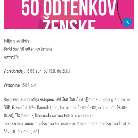
Talija gledališče
Barbi šov: 50 odtenkov ženske
komedija
V predprodaji:
10,00 eur (od 19.11. do 21.11.)
Vstopnina
: 15,00 eur
Rezervacija in prodaja vstopnic
: 041 360 399 / info@domkulture.org / pisarna
DKK, Fužine 10, 1240 Kamnik (pon., tor. in pet.: 10.00–12.00, sre. in čet.: 14.00–
18.00), TIC Kamnik, bencinski servisi Petrol s sistemom
mojekarte.si, www.mojekarte.si ter ostala prodajna mesta mojekarte.si (trafike
3dva, M holidays, itd.)