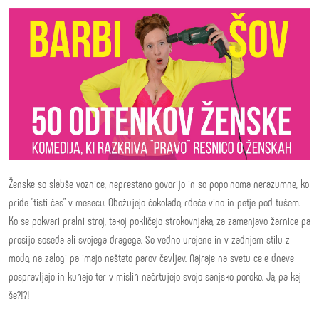
Ženske so slabše voznice, neprestano govorijo in so popolnoma nerazumne, ko
pride "tisti čas" v mesecu. Obožujejo čokolado, rdeče vino in petje pod tušem.
Ko se pokvari pralni stroj, takoj pokličejo strokovnjaka, za zamenjavo žarnice pa
prosijo soseda ali svojega dragega. So vedno urejene in v zadnjem stilu z
modo, na zalogi pa imajo nešteto parov čevljev. Najraje na svetu cele dneve
pospravljajo in kuhajo ter v mislih načrtujejo svojo sanjsko poroko. Ja, pa kaj
še?!?!