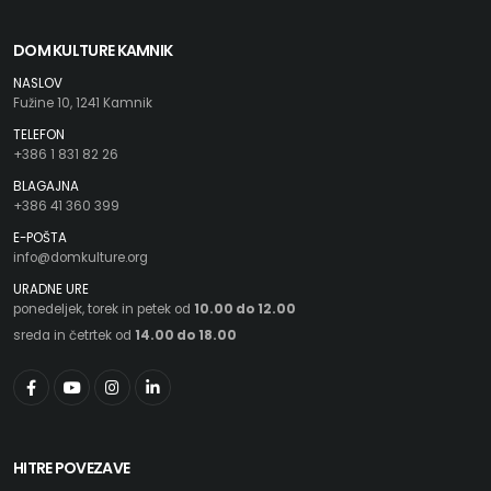
DOM KULTURE KAMNIK
NASLOV
Fužine 10, 1241 Kamnik
TELEFON
+386 1 831 82 26
BLAGAJNA
+386 41 360 399
E-POŠTA
info@domkulture.org
URADNE URE
ponedeljek, torek in petek od
10.00 do 12.00
sreda in četrtek od
14.00 do 18.00
HITRE POVEZAVE