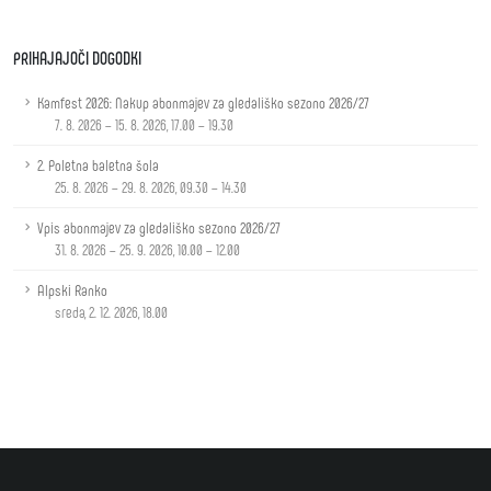
PRIHAJAJOČI DOGODKI
Kamfest 2026: Nakup abonmajev za gledališko sezono 2026/27
7. 8. 2026 – 15. 8. 2026, 17.00 – 19.30
2. Poletna baletna šola
25. 8. 2026 – 29. 8. 2026, 09.30 – 14.30
Vpis abonmajev za gledališko sezono 2026/27
31. 8. 2026 – 25. 9. 2026, 10.00 – 12.00
Alpski Ranko
sreda, 2. 12. 2026, 18.00