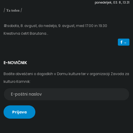
ponedeljek, 03. 8., 13.31
/ 𝐓𝐚 𝐭𝐞𝐝𝐞𝐧 /
📆sobota, 8. avgust, do nedelja, 9. avgust, med 17.00 in 19.30
Kreativna četrt Barutana...
→
E-NOVIČNIK
Bodite obveščeni o dogodkih v Domu kulture ter v organizaciji Zavoda za
kulturo Kamnik:
E-
poštni
naslov
Prijava
za
e-
novičnik