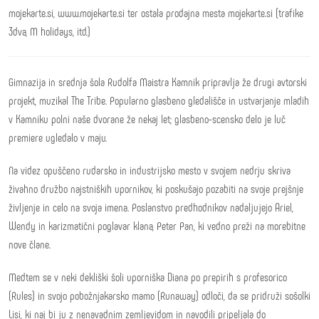
mojekarte.si, www.mojekarte.si ter ostala prodajna mesta mojekarte.si (trafike
3dva, M holidays, itd.)
Gimnazija in srednja šola Rudolfa Maistra Kamnik pripravlja že drugi avtorski
projekt, muzikal The Tribe. Popularno glasbeno gledališče in ustvarjanje mladih
v Kamniku polni naše dvorane že nekaj let; glasbeno-scensko delo je luč
premiere ugledalo v maju.
Na videz opuščeno rudarsko in industrijsko mesto v svojem nedrju skriva
živahno družbo najstniških upornikov, ki poskušajo pozabiti na svoje prejšnje
življenje in celo na svoja imena. Poslanstvo predhodnikov nadaljujejo Ariel,
Wendy in karizmatični poglavar klana, Peter Pan, ki vedno preži na morebitne
nove člane.
Medtem se v neki dekliški šoli uporniška Diana po prepirih s profesorico
(Rules) in svojo pobožnjakarsko mamo (Runaway) odloči, da se pridruži sošolki
Lisi, ki naj bi ju z nenavadnim zemljevidom in navodili pripeljala do