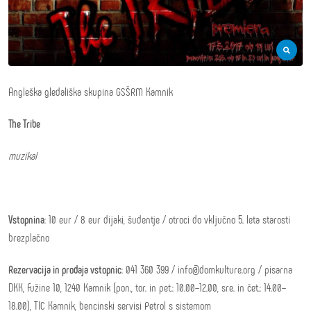
Angleška gledališka skupina GSŠRM Kamnik
The Tribe
muzikal
Vstopnina
: 10 eur / 8 eur dijaki, šudentje / otroci do vključno 5. leta starosti
brezplačno
Rezervacija in prodaja vstopnic
: 041 360 399 / info@domkulture.org / pisarna
DKK, Fužine 10, 1240 Kamnik (pon., tor. in pet.: 10.00–12.00, sre. in čet.: 14.00–
18.00), TIC Kamnik, bencinski servisi Petrol s sistemom