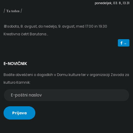
ponedeljek, 03. 8., 13.31
/ 𝐓𝐚 𝐭𝐞𝐝𝐞𝐧 /
📆sobota, 8. avgust, do nedelja, 9. avgust, med 17.00 in 19.30
Kreativna četrt Barutana...
→
E-NOVIČNIK
Bodite obveščeni o dogodkih v Domu kulture ter v organizaciji Zavoda za
kulturo Kamnik:
E-
poštni
naslov
Prijava
za
e-
novičnik