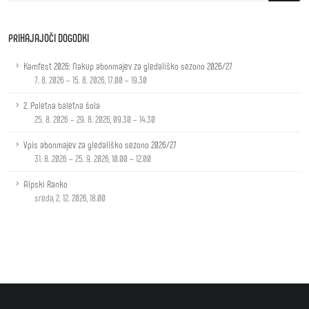
PRIHAJAJOČI DOGODKI
Kamfest 2026: Nakup abonmajev za gledališko sezono 2026/27
7. 8. 2026 – 15. 8. 2026, 17.00 – 19.30
2. Poletna baletna šola
25. 8. 2026 – 29. 8. 2026, 09.30 – 14.30
Vpis abonmajev za gledališko sezono 2026/27
31. 8. 2026 – 25. 9. 2026, 10.00 – 12.00
Alpski Ranko
sreda, 2. 12. 2026, 18.00