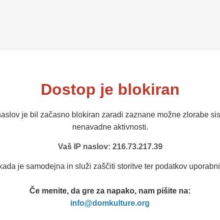
Dostop je blokiran
naslov je bil začasno blokiran zaradi zaznane možne zlorabe sis
nenavadne aktivnosti.
Vaš IP naslov: 216.73.217.39
kada je samodejna in služi zaščiti storitve ter podatkov uporabni
Če menite, da gre za napako, nam pišite na:
info@domkulture.org