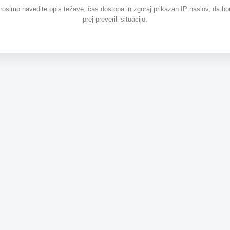
prosimo navedite opis težave, čas dostopa in zgoraj prikazan IP naslov, da b
prej preverili situacijo.