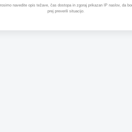
prosimo navedite opis težave, čas dostopa in zgoraj prikazan IP naslov, da b
prej preverili situacijo.