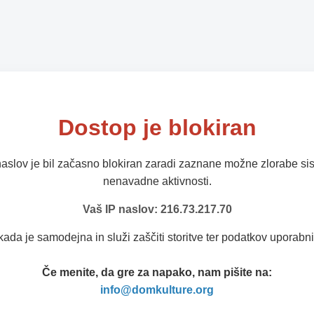
Dostop je blokiran
naslov je bil začasno blokiran zaradi zaznane možne zlorabe sis
nenavadne aktivnosti.
Vaš IP naslov: 216.73.217.70
kada je samodejna in služi zaščiti storitve ter podatkov uporabni
Če menite, da gre za napako, nam pišite na:
info@domkulture.org