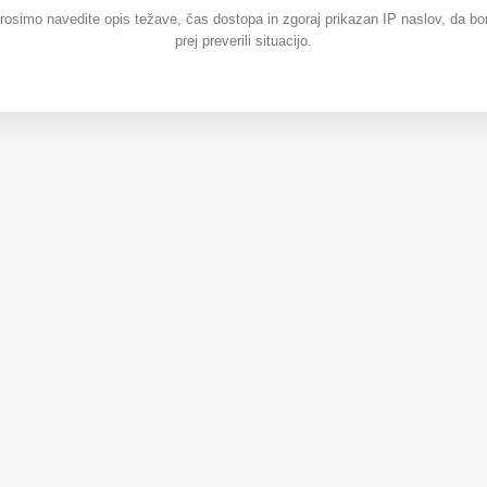
prosimo navedite opis težave, čas dostopa in zgoraj prikazan IP naslov, da b
prej preverili situacijo.