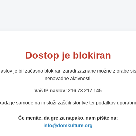
Dostop je blokiran
naslov je bil začasno blokiran zaradi zaznane možne zlorabe sis
nenavadne aktivnosti.
Vaš IP naslov: 216.73.217.145
kada je samodejna in služi zaščiti storitve ter podatkov uporabni
Če menite, da gre za napako, nam pišite na:
info@domkulture.org