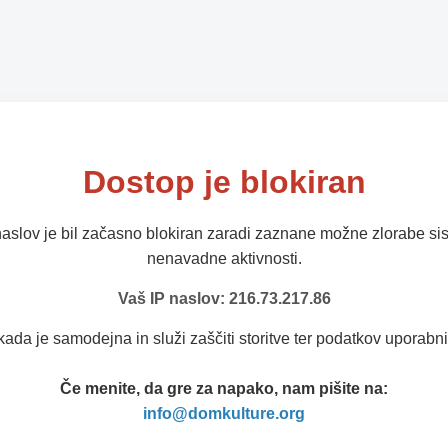
Dostop je blokiran
naslov je bil začasno blokiran zaradi zaznane možne zlorabe sis
nenavadne aktivnosti.
Vaš IP naslov: 216.73.217.86
kada je samodejna in služi zaščiti storitve ter podatkov uporabni
Če menite, da gre za napako, nam pišite na:
info@domkulture.org