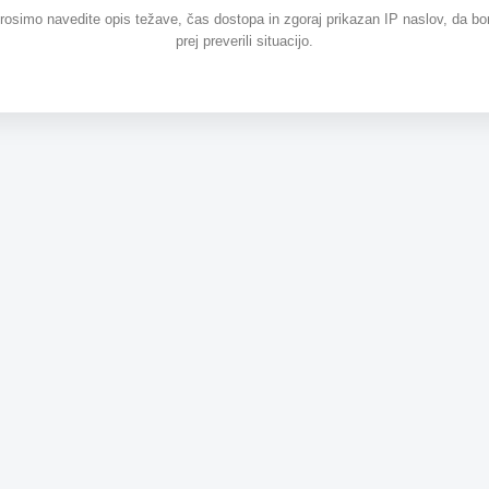
prosimo navedite opis težave, čas dostopa in zgoraj prikazan IP naslov, da b
prej preverili situacijo.