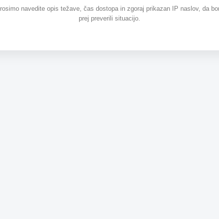
prosimo navedite opis težave, čas dostopa in zgoraj prikazan IP naslov, da b
prej preverili situacijo.