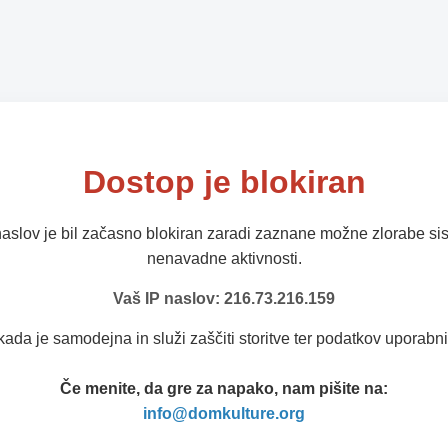
Dostop je blokiran
naslov je bil začasno blokiran zaradi zaznane možne zlorabe sis
nenavadne aktivnosti.
Vaš IP naslov: 216.73.216.159
kada je samodejna in služi zaščiti storitve ter podatkov uporabni
Če menite, da gre za napako, nam pišite na:
info@domkulture.org