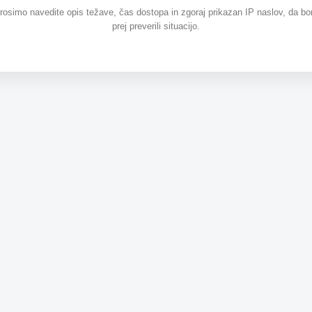
prosimo navedite opis težave, čas dostopa in zgoraj prikazan IP naslov, da b
prej preverili situacijo.