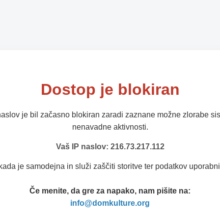
Dostop je blokiran
naslov je bil začasno blokiran zaradi zaznane možne zlorabe sis
nenavadne aktivnosti.
Vaš IP naslov: 216.73.217.112
kada je samodejna in služi zaščiti storitve ter podatkov uporabni
Če menite, da gre za napako, nam pišite na:
info@domkulture.org