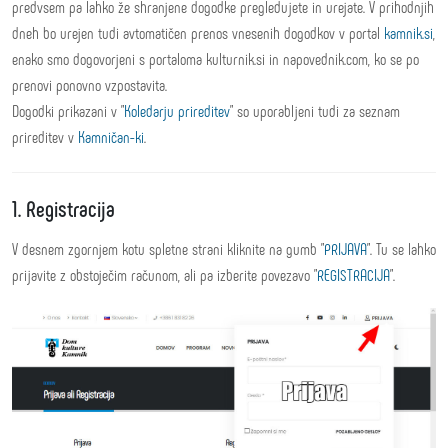
predvsem pa lahko že shranjene dogodke pregledujete in urejate. V prihodnjih
dneh bo urejen tudi avtomatičen prenos vnesenih dogodkov v portal
kamnik.si
,
enako smo dogovorjeni s portaloma kulturnik.si in napovednik.com, ko se po
prenovi ponovno vzpostavita.
Dogodki prikazani v "
Koledarju prireditev
" so uporabljeni tudi za seznam
prireditev v
Kamničan-ki
.
1. Registracija
V desnem zgornjem kotu spletne strani kliknite na gumb "
PRIJAVA
". Tu se lahko
prijavite z obstoječim računom, ali pa izberite povezavo "
REGISTRACIJA
".