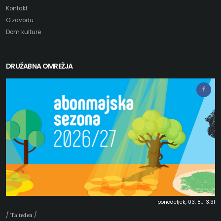
Kontakt
O zavodu
Dom kulture
DRUŽABNA OMREŽJA
ponedeljek, 03. 8., 13.31
/ 𝐓𝐚 𝐭𝐞𝐝𝐞𝐧 /