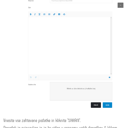
Vnesite vse zahtevane podatke in kliknite "SHRANI".
Dogodek je pripravljen in je že viden v seznamu vaših dogodkov. S klikom