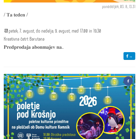
ponedeljek, 03. 8., 13.31
/ 𝐓𝐚 𝐭𝐞𝐝𝐞𝐧 /
📆petek, 7. avgust, do nedelja, 9. avgust, med 17.00 in 19.30
Kreativna četrt Barutana
𝐏𝐫𝐞𝐝𝐩𝐫𝐨𝐝𝐚𝐣𝐚 𝐚𝐛𝐨𝐧𝐦𝐚𝐣𝐞𝐯 𝐧𝐚...
→