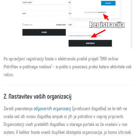
Po opravljeni registraciji boste v elektronski predal prejeli "DKK online:
Potrditev e-poštnega naslova" - e-pošto s povezavo, preko katere aktivitate vaš
račun.
2. Nastavitev vaših organizacij
Zaradi poenotenja
odgovornih organizacij
(producent dogodka) se le-teh ne
vnaša več ob vnosu dogodka, ampak si jih je potrebno v naprej pripraviti.
Organizatorji vseh preteklih dogodkov s starega portala so že vnešeni v nov
sistem. V kolikor boste vnesli duplikat obstoječe organizacije, jo bomo izbrisali.