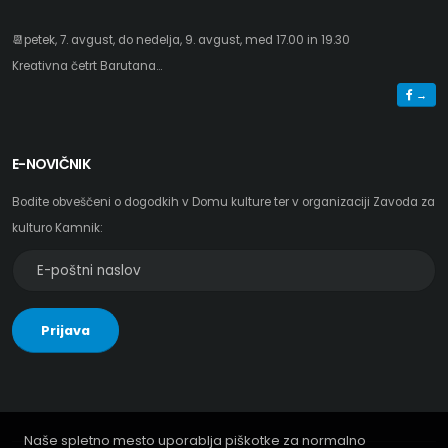
📆petek, 7. avgust, do nedelja, 9. avgust, med 17.00 in 19.30
Kreativna četrt Barutana...
→
E-NOVIČNIK
Bodite obveščeni o dogodkih v Domu kulture ter v organizaciji Zavoda za
kulturo Kamnik:
E-
poštni
naslov
Prijava
za
e-
novičnik
Naše spletno mesto uporablja piškotke za normalno