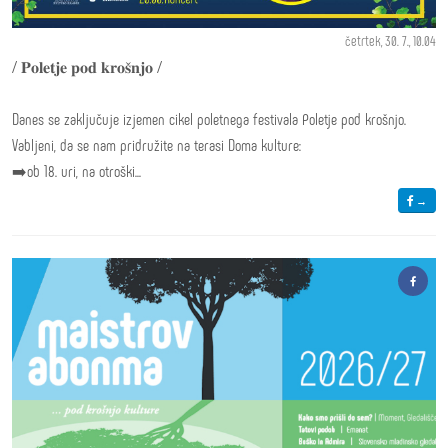
četrtek, 30. 7., 10.04
/ 𝐏𝐨𝐥𝐞𝐭𝐣𝐞 𝐩𝐨𝐝 𝐤𝐫𝐨𝐬̌𝐧𝐣𝐨 /
Danes se zaključuje izjemen cikel poletnega festivala Poletje pod krošnjo.
Vabljeni, da se nam pridružite na terasi Doma kulture:
➡️ob 18. uri, na otroški...
→