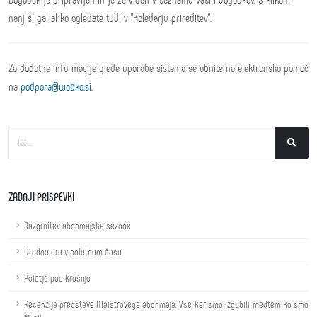
nanj si ga lahko ogledate tudi v "Koledarju prireditev".
Za dodatne informacije glede uporabe sistema se obnite na elektronsko pomoč
na
podpora@webko.si
.
ZADNJI PRISPEVKI
Razgrnitev abonmajske sezone
Uradne ure v poletnem času
Poletje pod krošnjo
Recenzija predstave Maistrovega abonmaja: Vse, kar smo izgubili, medtem ko smo