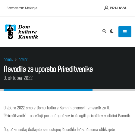
Preskoči na vsebino
PRIJAVA
Samostan Mekinje
DOMOV
NOVICE
Navodila za uporabo Prireditvenika
9. oktober 2022
Oktobra 2022 smo v Domu kulture Kamnik prenovili vmesnik za ti.
"
Prireditvenik
" - osrednji portal dogodkov in drugih prireditev v občini Kamnik.
Dogodke sedaj dodajate samostojno, besedilo lahko deloma oblikujete,