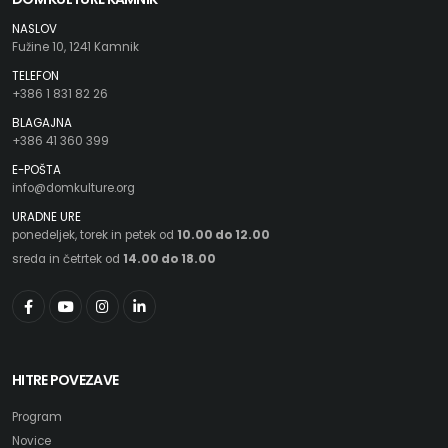
NASLOV
Fužine 10, 1241 Kamnik
TELEFON
+386 1 831 82 26
BLAGAJNA
+386 41 360 399
E-POŠTA
info@domkulture.org
URADNE URE
ponedeljek, torek in petek od
10.00 do 12.00
sreda in četrtek od
14.00 do 18.00
HITRE POVEZAVE
Program
Novice