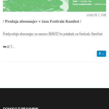
sreda, 29. 7., 12.00
/ 𝐏𝐫𝐨𝐝𝐚𝐣𝐚 𝐚𝐛𝐨𝐧𝐦𝐚𝐣𝐞𝐯 𝐯 𝐜̌𝐚𝐬𝐮 𝐅𝐞𝐬𝐭𝐢𝐯𝐚𝐥𝐚 𝐊𝐚𝐦𝐟𝐞𝐬𝐭 /
Predprodaja abonmajev za sezono 2026/27 bo potekala na festivalu Kamfest:
➡️od 7....
→
DOM KULTURE KAMNIK