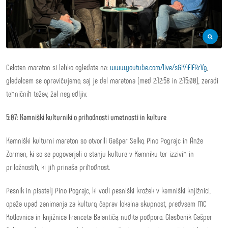
Celoten maraton si lahko ogledate na:
www.youtube.com/live/sGK4FlFRrVg
,
gledalcem se opravičujemo, saj je del maratona (med 2:12:58 in 2:15:00), zaradi
tehničnih težav, žal negledljiv.
5:07: Kamniški kulturniki o prihodnosti umetnosti in kulture
Kamniški kulturni maraton so otvorili Gašper Selko, Pino Pograjc in Anže
Zorman, ki so se pogovarjali o stanju kulture v Kamniku ter izzivih in
priložnostih, ki jih prinaša prihodnost.
Pesnik in pisatelj Pino Pograjc, ki vodi pesniški krožek v kamniški knjižnici,
opaža upad zanimanja za kulturo, čeprav lokalna skupnost, predvsem MC
Kotlovnica in knjižnica Franceta Balantiča, nudita podporo. Glasbenik Gašper