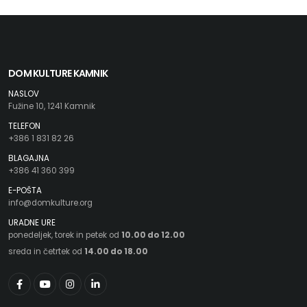
DOM KULTURE KAMNIK
NASLOV
Fužine 10, 1241 Kamnik
TELEFON
+386 1 831 82 26
BLAGAJNA
+386 41 360 399
E-POŠTA
info@domkulture.org
URADNE URE
ponedeljek, torek in petek od
10.00 do 12.00
sreda in četrtek od
14.00 do 18.00