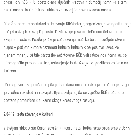
preselila v KČB, ki bi postala eno ključnih kreativnih območij Kamnika, s tem
pa bi mesto dobilo infrastrukturo za razvoj in nova delovna mesta.
Nika Škrjanec je predstavila delovanje Kikštarterja, organizacije za spodbujanje
podjetništva, ki v svojih prostorih združuje pisarne, tehnično delavnico in
skupne prostore. Poudarja, da je sodelovanje med kulturo in podjetništvom
nujno – podjetnik mora razumeti kulturo, kulturnik pa poslovni svet. Po
njenem mnenju bi bila strateško načrtovana KČB velik doprinos Kamniku, saj
bi omogočila prostor za delo, ustvarjanje in druženje ter pozitivno vplivala na
turizem.
Oba sogovornika poudarjata, da je Barutana močno ustvarjalno območje, ki ga
je vredno raziskati in razvijati. Njuna želja je, da se zgodba KČB nadaljuje in
postane pomemben del kamniškega kreativnega razvoja.
2:04:19: Izobraževanje v kulturi
V tretjem sklopu sta Goran Završnik (koordinator kulturnega programa v JZKK)