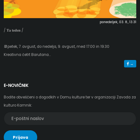
ponedeljek, 03. 8., 13.31
/ 𝐓𝐚 𝐭𝐞𝐝𝐞𝐧 /
📆petek, 7. avgust, do nedelja, 9. avgust, med 17.00 in 19.30
Kreativna četrt Barutana...
→
E-NOVIČNIK
Bodite obveščeni o dogodkih v Domu kulture ter v organizaciji Zavoda za
kulturo Kamnik:
E-
poštni
naslov
Prijava