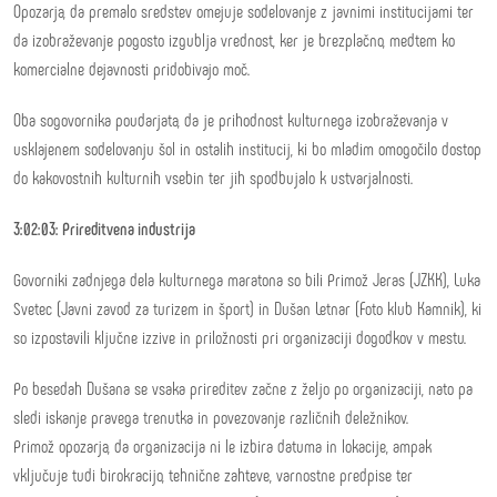
Opozarja, da premalo sredstev omejuje sodelovanje z javnimi institucijami ter
da izobraževanje pogosto izgublja vrednost, ker je brezplačno, medtem ko
komercialne dejavnosti pridobivajo moč.
Oba sogovornika poudarjata, da je prihodnost kulturnega izobraževanja v
usklajenem sodelovanju šol in ostalih institucij, ki bo mladim omogočilo dostop
do kakovostnih kulturnih vsebin ter jih spodbujalo k ustvarjalnosti.
3:02:03: Prireditvena industrija
Govorniki zadnjega dela kulturnega maratona so bili Primož Jeras (JZKK), Luka
Svetec (Javni zavod za turizem in šport) in Dušan Letnar (Foto klub Kamnik), ki
so izpostavili ključne izzive in priložnosti pri organizaciji dogodkov v mestu.
Po besedah Dušana se vsaka prireditev začne z željo po organizaciji, nato pa
sledi iskanje pravega trenutka in povezovanje različnih deležnikov.
Primož opozarja, da organizacija ni le izbira datuma in lokacije, ampak
vključuje tudi birokracijo, tehnične zahteve, varnostne predpise ter