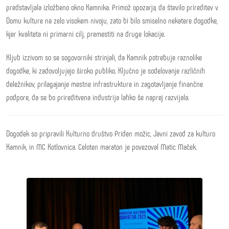
predstavljala izložbeno okno Kamnika. Primož opozarja, da število prireditev v
Domu kulture na zelo visokem nivoju, zato bi bilo smiselno nekatere dogodke,
kjer kvaliteta ni primarni cilj, premestiti na druge lokacije.
Kljub izzivom so se sogovorniki strinjali, da Kamnik potrebuje raznolike
dogodke, ki zadovoljujejo široko publiko. Ključno je sodelovanje različnih
deležnikov, prilagajanje mestne infrastrukture in zagotavljanje finančne
podpore, da se bo prireditvena industrija lahko še naprej razvijala.
Dogodek so pripravili Kulturno društvo Priden možic, Javni zavod za kulturo
Kamnik, in MC Kotlovnica. Celoten maraton je povezoval Matic Maček.