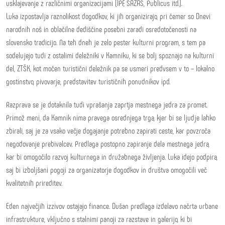
usklajevanje z različnimi organizacijami (IPF, SAZAS, Publicus itd.).
Luka izpostavlja raznolikost dogodkov, ki jih organizirajo, pri čemer so Dnevi
narodnih noš in oblačilne dediščine posebni zaradi osredotočenosti na
slovensko tradicijo. Na teh dneh je zelo pester kulturni program, s tem pa
sodelujejo tudi z ostalimi deležniki v Kamniku, ki se bolj spoznajo na kulturni
del, ZTŠK, kot močen turistični deležnik pa se usmeri predvsem v to – lokalno
gostinstvo, pivovarje, predstavitev turističnih ponudnikov ipd.
Razprava se je dotaknila tudi vprašanja zaprtja mestnega jedra za promet.
Primož meni, da Kamnik nima pravega osrednjega trga, kjer bi se ljudje lahko
zbirali, saj je za vsako večje dogajanje potrebno zapirati ceste, kar povzroča
negodovanje prebivalcev. Predlaga postopno zapiranje dela mestnega jedra,
kar bi omogočilo razvoj kulturnega in družabnega življenja. Luka idejo podpira,
saj bi izboljšani pogoji za organizatorje dogodkov in društva omogočili več
kvalitetnih prireditev.
Eden največjih izzivov ostajajo finance. Dušan predlaga izdelavo načrta urbane
infrastrukture, vključno s stalnimi panoji za razstave in galerijo, ki bi