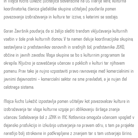
in Mojca Fuchs Lukežič (učiteljica slovenščine na OŠ Marije Vere, kulturna
koordinatorka, članica gledališke skupine učiteljev) poudarila pomen
povezovanja izobraževanja in kulture ter izzive, s katerimi se soočajo.
Goran Završnik poudarja, da si želijo slediti trendom vključevanja kulturnih
vsebin v šole prek kulturnih domov. V ta namen deluje koordinacijska skupina,
sestavljena iz predstavnikov osnovnih in srednjih šol, predstavnika JSKD,
občine in javnih zavodov. Vloga skupine se bo s kulturnim programom še
okrepila. Ključno je ozaveščanje učencev o poklicih v kulturi ter njihovem
pomenu. Prav tako je nujno vzpostaviti pravo ravnovesje med komercialnimi in
javnimi dejavnostmi – komercialni sektor ne sme prevladati, a je nujen del
celotnega sistema.
Mojca Fuchs Lukežič izpostavlja pomen učiteljev kot povezovalcev kulture in
izobraževanja ter vloge kulturne vzgoje pri oblikovanju širšega znanja
učencev. Sodelovanje šol z JZKK in MC Kotlovnica omogoča učencem vpogled v
dejansko produkcijo in izkušnjo ustvarjanja na pravem odru, s tem pa projekte
naredijo bolj strokovne in podkrepljene z znanjem ter s tem ustvarjajo širino.