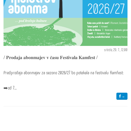
sreda, 29. 7., 12.00
/ 𝐏𝐫𝐨𝐝𝐚𝐣𝐚 𝐚𝐛𝐨𝐧𝐦𝐚𝐣𝐞𝐯 𝐯 𝐜̌𝐚𝐬𝐮 𝐅𝐞𝐬𝐭𝐢𝐯𝐚𝐥𝐚 𝐊𝐚𝐦𝐟𝐞𝐬𝐭 /
Predprodaja abonmajev za sezono 2026/27 bo potekala na festivalu Kamfest:
➡️od 7....
→