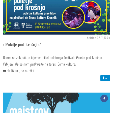
četrtek, 30. 7., 10.04
/ 𝐏𝐨𝐥𝐞𝐭𝐣𝐞 𝐩𝐨𝐝 𝐤𝐫𝐨𝐬̌𝐧𝐣𝐨 /
Danes se zaključuje izjemen cikel poletnega festivala Poletje pod krošnjo.
Vabljeni, da se nam pridružite na terasi Doma kulture:
➡️ob 18. uri, na otroški...
→