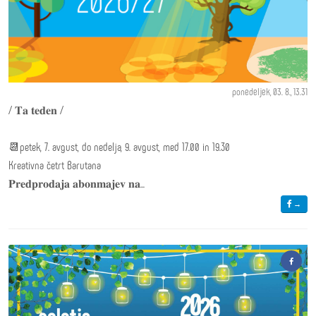
ponedeljek, 03. 8., 13.31
/ 𝐓𝐚 𝐭𝐞𝐝𝐞𝐧 /
📆petek, 7. avgust, do nedelja, 9. avgust, med 17.00 in 19.30
Kreativna četrt Barutana
𝐏𝐫𝐞𝐝𝐩𝐫𝐨𝐝𝐚𝐣𝐚 𝐚𝐛𝐨𝐧𝐦𝐚𝐣𝐞𝐯 𝐧𝐚...
→