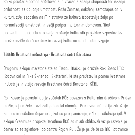
Selko poudarja pomen sodelovanja in vračanja znanja skupnosti ter iskanje
priložnosti za deljenje umetnosti. Anže Zorman, nekdanji samozaposleni v
kulturi, zdaj zaposlen na Ministrstvu za kulturo, izpostavlja željo po
normalizaciji umetnosti in večji podpori kulturnim domovom. Med
pomembnimi pobudami omenja kroženje kulturnih projektov, vzpostavitev
mreže rezidenčnih centrov in razvoj kulturno-umetnostne vzgoje.
1:00:10: Kreativna industrija - Kreativna četrt Barutana
Drugemu sklopu maratona sta se Maticu Mačku pridružila Rok Kosec (MC
Kotlovnica) in Nika Škrjanec (Kikštarter), ki sta predstavila pomen kreativne
industrije in vizijo razvoja Kreativne četrti Barutana (KČB).
Rok Kosec je povedal, da je začetek KČB povezan s Kulturnim društvom Priden
možic, saj so želeli raziskati potencial območja. Kreativna industrija združuje
kulturo in sodobne dejavnosti, kot so programiranje, video produkcija ipd.. V
sklopu Erasmus+ projekta Naredimo KČB so mladi oblikovali vizijo razvoja, pri
čemer so se zgledovali po centru Rojc v Puli. Želja je, da bi se MC Kotlovnica