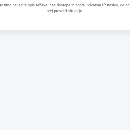
prosimo navedite opis težave, čas dostopa in zgoraj prikazan IP naslov, da b
prej preverili situacijo.