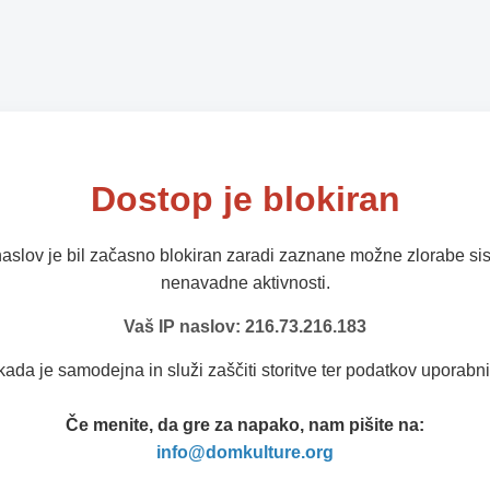
Dostop je blokiran
naslov je bil začasno blokiran zaradi zaznane možne zlorabe sis
nenavadne aktivnosti.
Vaš IP naslov: 216.73.216.183
kada je samodejna in služi zaščiti storitve ter podatkov uporabni
Če menite, da gre za napako, nam pišite na:
info@domkulture.org