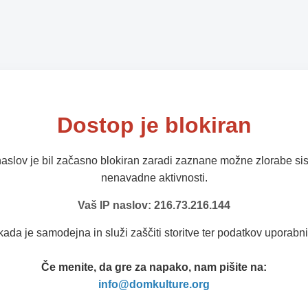
Dostop je blokiran
naslov je bil začasno blokiran zaradi zaznane možne zlorabe sis
nenavadne aktivnosti.
Vaš IP naslov: 216.73.216.144
kada je samodejna in služi zaščiti storitve ter podatkov uporabni
Če menite, da gre za napako, nam pišite na:
info@domkulture.org