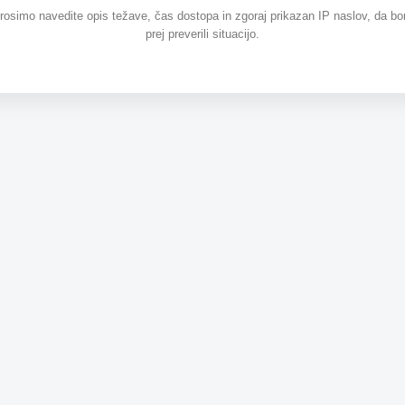
prosimo navedite opis težave, čas dostopa in zgoraj prikazan IP naslov, da b
prej preverili situacijo.