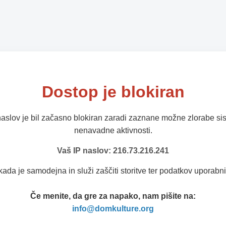
Dostop je blokiran
naslov je bil začasno blokiran zaradi zaznane možne zlorabe sis
nenavadne aktivnosti.
Vaš IP naslov: 216.73.216.241
kada je samodejna in služi zaščiti storitve ter podatkov uporabni
Če menite, da gre za napako, nam pišite na:
info@domkulture.org