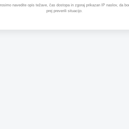
prosimo navedite opis težave, čas dostopa in zgoraj prikazan IP naslov, da b
prej preverili situacijo.