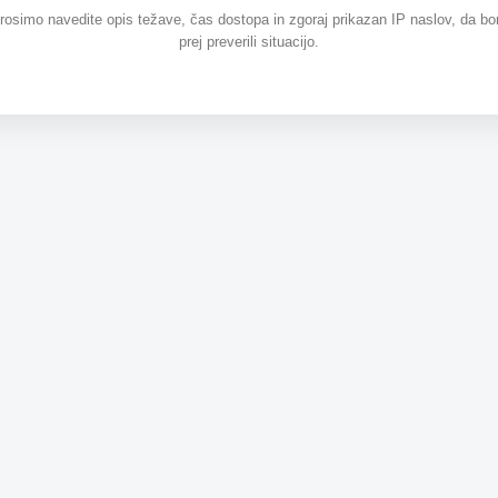
prosimo navedite opis težave, čas dostopa in zgoraj prikazan IP naslov, da b
prej preverili situacijo.