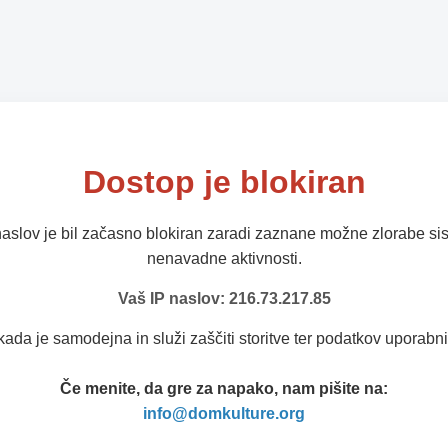
Dostop je blokiran
naslov je bil začasno blokiran zaradi zaznane možne zlorabe sis
nenavadne aktivnosti.
Vaš IP naslov: 216.73.217.85
kada je samodejna in služi zaščiti storitve ter podatkov uporabni
Če menite, da gre za napako, nam pišite na:
info@domkulture.org