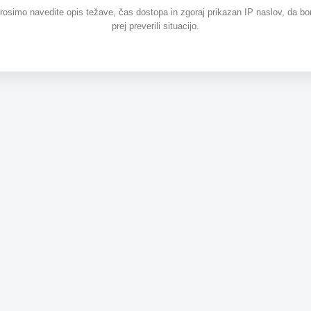
prosimo navedite opis težave, čas dostopa in zgoraj prikazan IP naslov, da b
prej preverili situacijo.