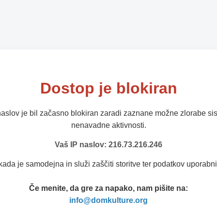
Dostop je blokiran
naslov je bil začasno blokiran zaradi zaznane možne zlorabe sis
nenavadne aktivnosti.
Vaš IP naslov: 216.73.216.246
kada je samodejna in služi zaščiti storitve ter podatkov uporabni
Če menite, da gre za napako, nam pišite na:
info@domkulture.org