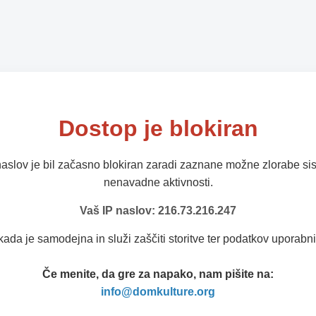
Dostop je blokiran
naslov je bil začasno blokiran zaradi zaznane možne zlorabe sis
nenavadne aktivnosti.
Vaš IP naslov: 216.73.216.247
kada je samodejna in služi zaščiti storitve ter podatkov uporabni
Če menite, da gre za napako, nam pišite na:
info@domkulture.org