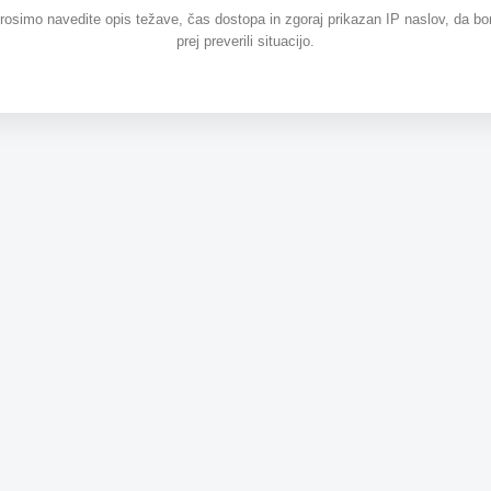
prosimo navedite opis težave, čas dostopa in zgoraj prikazan IP naslov, da b
prej preverili situacijo.