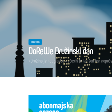
DOGODEK
DoReWe Družinski dan
»Družina je kot glasba – včasih je kakšen ton napačen