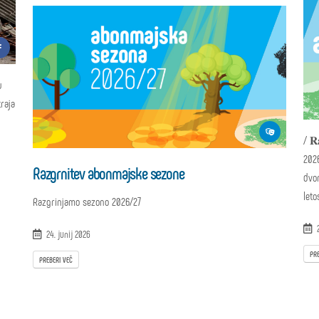
u
traja
/ 𝐑
2026
Razgrnitev abonmajske sezone
dvo
leto
Razgrinjamo sezono 2026/27
2
24. junij 2026
PRE
PREBERI VEČ