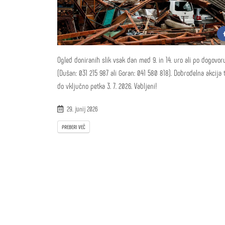
Ogled doniranih slik vsak dan med 9. in 14. uro ali po dogovor
(Dušan: 031 215 987 ali Goran: 041 580 818). Dobrodelna akcija 
do vključno petka 3. 7. 2026. Vabljeni!
29. junij 2026
PREBERI VEČ