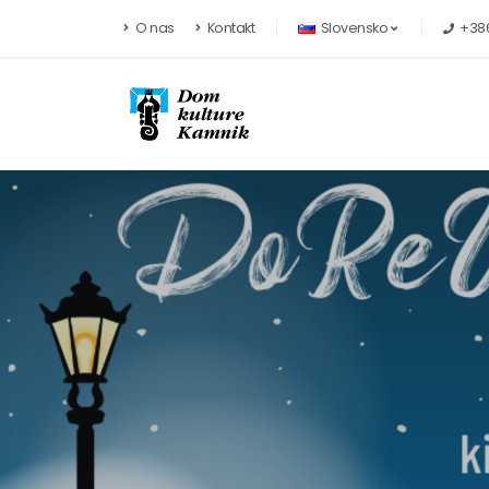
Preskoči na vsebino
O nas
Kontakt
Slovensko
+386