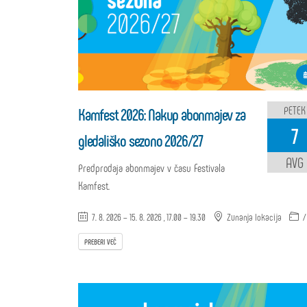
PETEK
Kamfest 2026: Nakup abonmajev za
7
gledališko sezono 2026/27
AVG
Predprodaja abonmajev v času Festivala
Kamfest.
7. 8. 2026 – 15. 8. 2026 , 17.00 – 19.30
Zunanja lokacija
/
PREBERI VEČ