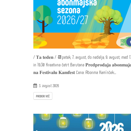
/ 𝐓𝐚 𝐭𝐞𝐝𝐞𝐧 / 📆petek, 7. avgust, do nedelja, 9. avgust, med 1
in 19.30 Kreativna četrt Barutana 𝐏𝐫𝐞𝐝𝐩𝐫𝐨𝐝𝐚𝐣𝐚 𝐚𝐛𝐨𝐧𝐦𝐚𝐣
𝐧𝐚 𝐅𝐞𝐬𝐭𝐢𝐯𝐚𝐥𝐮 𝐊𝐚𝐦𝐟𝐞𝐬𝐭 Cena: Abonma Kam'nček:...
3. avgust 2026
PREBERI VEČ