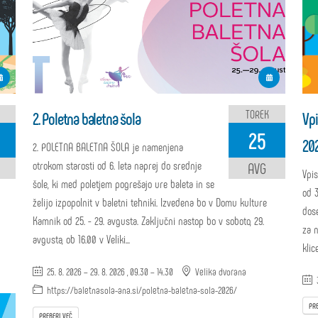
TOREK
2. Poletna baletna šola
Vpi
25
20
2. POLETNA BALETNA ŠOLA je namenjena
otrokom starosti od 6. leta naprej do srednje
AVG
Vpi
šole, ki med poletjem pogrešajo ure baleta in se
od 3
želijo izpopolnit v baletni tehniki. Izvedena bo v Domu kulture
dos
Kamnik od 25. - 29. avgusta. Zaključni nastop bo v soboto, 29.
za 
avgusta, ob 16.00 v Veliki...
klic
25. 8. 2026 – 29. 8. 2026 , 09.30 – 14.30
Velika dvorana
3
https://baletnasola-ana.si/poletna-baletna-sola-2026/
PRE
PREBERI VEČ