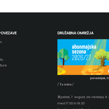
 POVEZAVE
DRUŽABNA OMREŽJA
m
du
ture
ponedeljek, 03.
/ 𝐓𝐚 𝐭𝐞𝐝𝐞𝐧 /
📆petek, 7. avgust, do nedelja, 9.
med 17.00 in 19.30