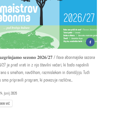
𝐚𝐳𝐠𝐫𝐢𝐧𝐣𝐚𝐦𝐨 𝐬𝐞𝐳𝐨𝐧𝐨 𝟐𝟎𝟐𝟔/𝟐𝟕 / Nova abonmajska sezona
/27 je pred vrati in z njo številni večeri, ki bodo napolnili
rano s smehom, navdihom, razmislekom in domišljijo. Tudi
s smo pripravili program, ki povezuje različne...
4. junij 2026
BERI VEČ