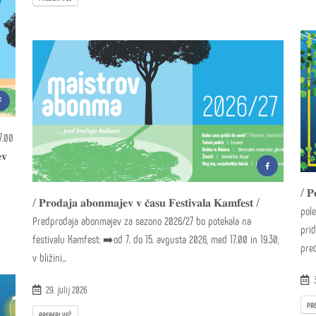
7.00
𝐯
/ 𝐏
/ 𝐏𝐫𝐨𝐝𝐚𝐣𝐚 𝐚𝐛𝐨𝐧𝐦𝐚𝐣𝐞𝐯 𝐯 𝐜̌𝐚𝐬𝐮 𝐅𝐞𝐬𝐭𝐢𝐯𝐚𝐥𝐚 𝐊𝐚𝐦𝐟𝐞𝐬𝐭 /
pole
Predprodaja abonmajev za sezono 2026/27 bo potekala na
prid
festivalu Kamfest: ➡️od 7. do 15. avgusta 2026, med 17.00 in 19.30,
pred
v bližini...
3
29. julij 2026
PRE
PREBERI VEČ