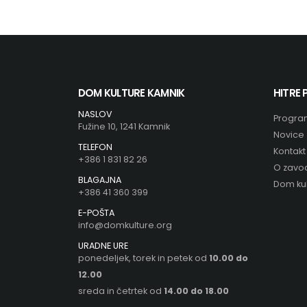
DOM KULTURE KAMNIK
HITRE
NASLOV
Progra
Fužine 10, 1241 Kamnik
Novice
TELEFON
Kontakt
+386 1 831 82 26
O zavo
BLAGAJNA
Dom kul
+386 41 360 399
E-POŠTA
info@domkulture.org
URADNE URE
ponedeljek, torek in petek od
10.00 do
12.00
sreda in četrtek od
14.00 do 18.00