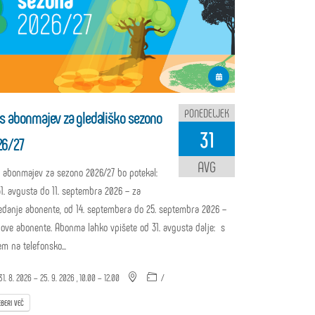
PONEDELJEK
s abonmajev za gledališko sezono
31
26/27
AVG
s abonmajev za sezono 2026/27 bo potekal:
1. avgusta do 11. septembra 2026 – za
edanje abonente, od 14. septembera do 25. septembra 2026 –
nove abonente. Abonma lahko vpišete od 31. avgusta dalje: s
em na telefonsko...
1. 8. 2026 – 25. 9. 2026 , 10.00 – 12.00
/
BERI VEČ