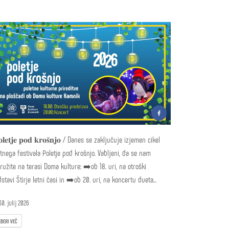
𝐨𝐥𝐞𝐭𝐣𝐞 𝐩𝐨𝐝 𝐤𝐫𝐨𝐬̌𝐧𝐣𝐨 / Danes se zaključuje izjemen cikel
tnega festivala Poletje pod krošnjo. Vabljeni, da se nam
ružite na terasi Doma kulture: ➡️ob 18. uri, na otroški
stavi Štirje letni časi in ➡️ob 20. uri, na koncertu dueta...
0. julij 2026
BERI VEČ