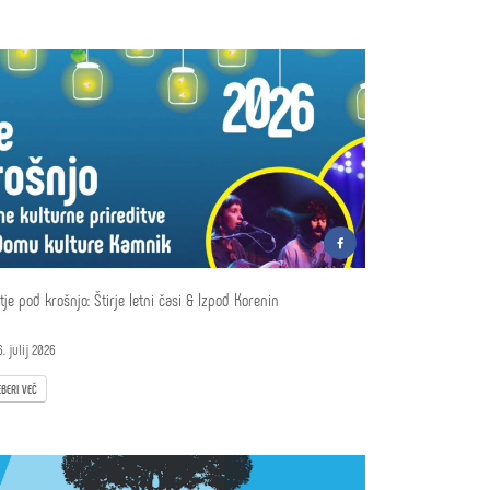
tje pod krošnjo: Štirje letni časi & Izpod Korenin
. julij 2026
BERI VEČ