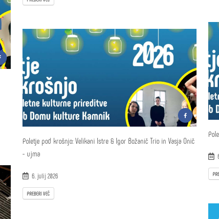
Pole
Poletje pod krošnjo: Velikani Istre & Igor Božanič Trio in Vasja Onič
- ujma
6
PRE
6. julij 2026
PREBERI VEČ