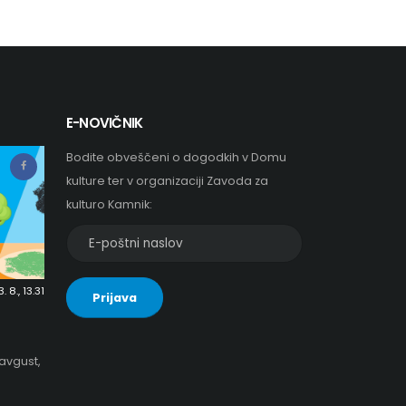
E-NOVIČNIK
Bodite obveščeni o dogodkih v Domu
kulture ter v organizaciji Zavoda za
kulturo Kamnik:
E-
poštni
naslov
 8., 13.31
Prijava
za
e-
novičnik
 avgust,