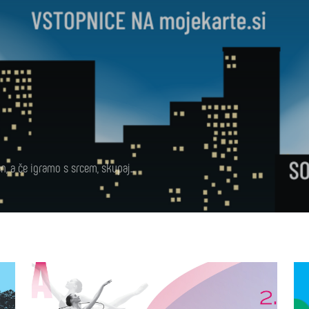
, a če igramo s srcem, skupaj...