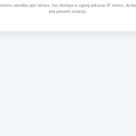
prosimo navedite opis težave, čas dostopa in zgoraj prikazan IP naslov, da b
prej preverili situacijo.