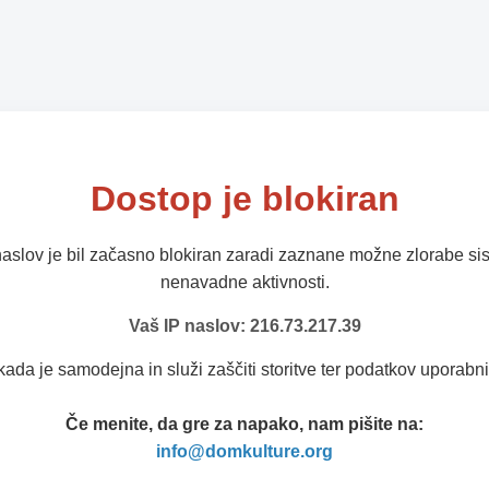
Dostop je blokiran
naslov je bil začasno blokiran zaradi zaznane možne zlorabe sis
nenavadne aktivnosti.
Vaš IP naslov: 216.73.217.39
kada je samodejna in služi zaščiti storitve ter podatkov uporabni
Če menite, da gre za napako, nam pišite na:
info@domkulture.org